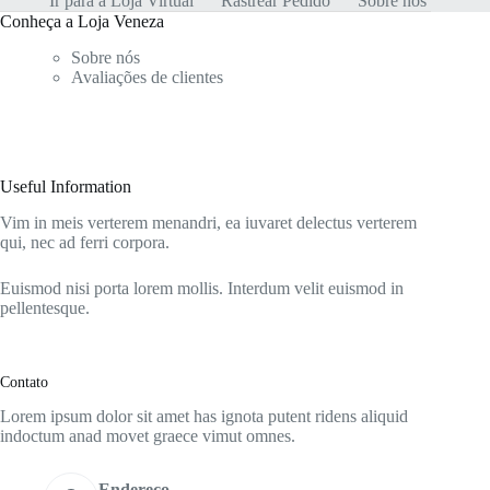
Ir para a Loja Virtual
Rastrear Pedido
Sobre nós
Conheça a Loja Veneza
Sobre nós
Avaliações de clientes
Useful Information
Vim in meis verterem menandri, ea iuvaret delectus verterem
qui, nec ad ferri corpora.
Euismod nisi porta lorem mollis. Interdum velit euismod in
pellentesque.
Contato
Lorem ipsum dolor sit amet has ignota putent ridens aliquid
indoctum anad movet graece vimut omnes.
Endereço,