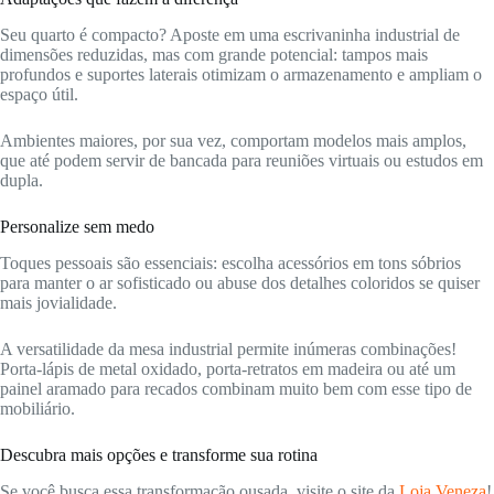
Seu quarto é compacto? Aposte em uma escrivaninha industrial de
dimensões reduzidas, mas com grande potencial: tampos mais
profundos e suportes laterais otimizam o armazenamento e ampliam o
espaço útil.
Ambientes maiores, por sua vez, comportam modelos mais amplos,
que até podem servir de bancada para reuniões virtuais ou estudos em
dupla.
Personalize sem medo
Toques pessoais são essenciais: escolha acessórios em tons sóbrios
para manter o ar sofisticado ou abuse dos detalhes coloridos se quiser
mais jovialidade.
A versatilidade da mesa industrial permite inúmeras combinações!
Porta-lápis de metal oxidado, porta-retratos em madeira ou até um
painel aramado para recados combinam muito bem com esse tipo de
mobiliário.
Descubra mais opções e transforme sua rotina
Se você busca essa transformação ousada, visite o site da
Loja Veneza
!